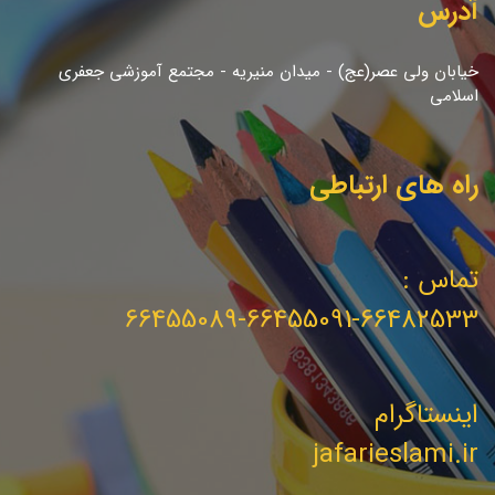
آدرس
خیابان ولی عصر(عج) - میدان منیریه - مجتمع آموزشی جعفری
اسلامی
راه های ارتباطی
تماس :
66455089-66455091-66482533
اینستاگرام
jafarieslami.ir