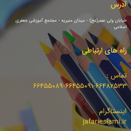
آدرس
خیابان ولی عصر(عج) - میدان منیریه - مجتمع آموزشی جعفری
اسلامی
راه های ارتباطی
تماس :
66455089-66455091-66482533
اینستاگرام
jafarieslami.ir