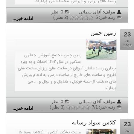
رشته های رزمی و ورزشی مختلف می پردازند
مولف:
آقای سمائی
0 نظر
رتبه خبر: 5
(2 نظر )
ادامه خبر...
زمین چمن
23
دی
1402
زمین چمن مجتمع آموزشی جعفری
اسلامی در سال 1402 احداث و به بهره
برداری رسید،دانش آموزان در ساعت های ورزش،ساعت های
تفریح و ساعت های خارج از ساعت درسی به انجام ورزش
های مختلف از جمله فوتبال ، هندبال و والیبال و ... می
پردازند
مولف:
آقای سمائی
0 نظر
رتبه خبر: 1/7
(3 نظر )
ادامه خبر...
کلاس سواد رسانه
23
دی
ساعات تشکیل کلاس : یکشنبه صبح ها